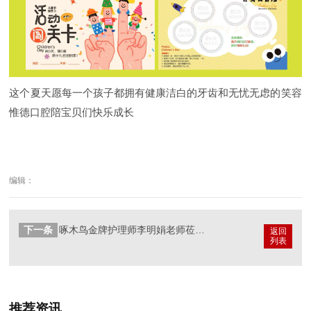
这个夏天
愿每一个孩子都拥有健康
洁白的牙齿和无忧无虑的笑容
惟德口腔
陪宝贝们快乐成长
编辑：
下一条
啄木鸟金牌护理师李明娟老师莅临惟德口腔授课交流
返回
列表
推荐资讯