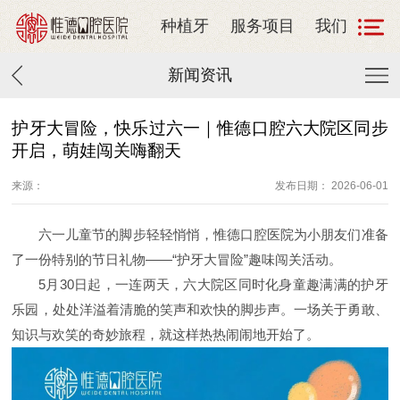
种植牙
服务项目
我们
新闻资讯
护牙大冒险，快乐过六一｜惟德口腔六大院区同步
开启，萌娃闯关嗨翻天
来源：
发布日期： 2026-06-01
六一儿童节的脚步轻轻悄悄，惟德口腔医院为小朋友们准备
了一份特别的节日礼物
——“
护牙大冒险
”
趣味闯关活动。
5
月
30
日起，一连两天，六大院区同时化身童趣满满的护牙
乐园，处处洋溢着清脆的笑声和欢快的脚步声。一场关于勇敢、
知识与欢笑的奇妙旅程，就这样热热闹闹地开始了。