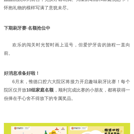
怀抱礼物的模样写满了意犹未尽。
下期刷牙赛
·
名额抢位中
欢乐的闯关时光暂时画上逗号，但爱护牙齿的旅程一直向
前。
好
消息
准
备
好啦！
6
月末，惟德口腔六大院区将接力开启趣味刷牙比赛！每个
院区仅开放
10
组家庭名额
，顺利完成比赛的小朋友，都将获得一
份捧在手心舍不得放下的专属奖品。