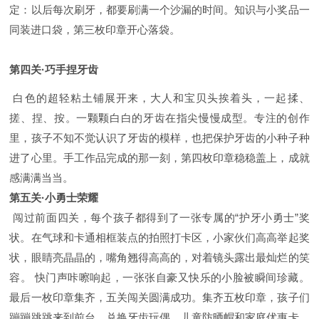
定：以后每次刷牙，都要刷满一个沙漏的时间。
知识与小奖品一
同装进口袋，第三枚印章开心落袋。
第四关·巧手捏牙齿
白色的超轻粘土铺展开来，大人和宝贝头挨着头，一起揉、
搓、捏、按。一颗颗白白的牙齿在指尖慢慢成型。
专注的创作
里，孩子不知不觉认识了牙齿的模样，也把保护牙齿的小种子种
进了心里。
手工作品完成的那一刻，第四枚印章稳稳盖上，成就
感满满当当。
第五关
·
小勇士荣耀
闯过前面四关，每个孩子都得到了一张专属的
“
护牙小勇士
”
奖
状。在气球和卡通相框装点的拍照打卡区，小家伙们高高举起奖
状，眼睛亮晶晶的，嘴角翘得高高的，对着镜头露出最灿烂的笑
容。
快门声咔嚓响起，一张张自豪又快乐的小脸被瞬间珍藏。
最后一枚印章集齐，五关闯关圆满成功。
集齐五枚印章，孩子们
蹦蹦跳跳来到前台，兑换牙齿玩偶、儿童防晒帽和家庭优惠卡，