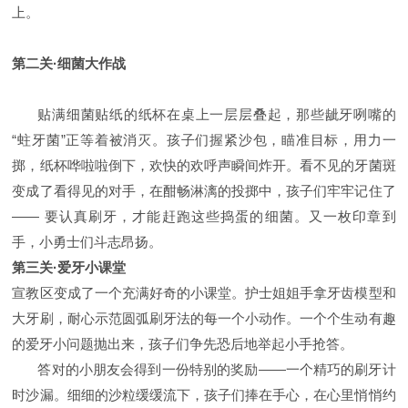
上。
第二关
·
细菌大作战
贴满细菌贴纸的纸杯在桌上一层层叠起，那些龇牙咧嘴的
“
蛀牙菌
”
正等着被消灭。孩子们握紧沙包，瞄准目标，用力一
掷，纸杯哗啦啦倒下，欢快的欢呼声瞬间炸开。
看不见的牙菌斑
变成了看得见的对手，在酣畅淋漓的投掷中，孩子们牢牢记住了
——
要认真刷牙，才能赶跑这些捣蛋的细菌。
又一枚印章到
手，小勇士们斗志昂扬。
第三关
·
爱牙小课堂
宣教区变成了一个充满好奇的小课堂。护士姐姐手拿牙齿模型和
大牙刷，耐心示范圆弧刷牙法的每一个小动作。一个个生动有趣
的爱牙小问题抛出来，孩子们争先恐后地举起小手抢答。
答对的小朋友会得到一份特别的奖励
——
一个精巧的刷牙计
时沙漏。细细的沙粒缓缓流下，孩子们捧在手心，在心里悄悄约