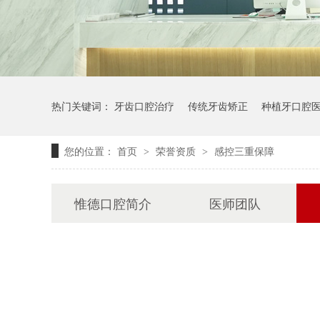
热门关键词：
牙齿口腔治疗
传统牙齿矫正
种植牙口腔
您的位置：
首页
荣誉资质
感控三重保障
>
>
惟德口腔简介
医师团队
医院分布