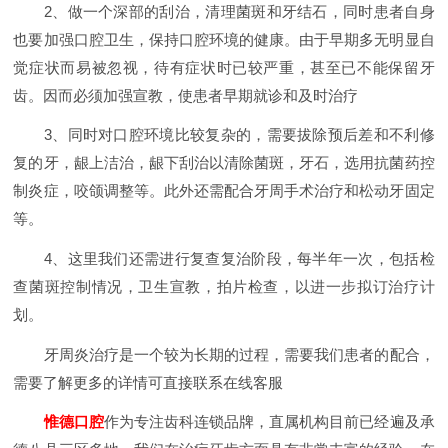
2、做一个深部的刮治，清理菌斑和牙结石，同时患者自身
也要加强口腔卫生，保持口腔环境的健康。由于早期多无明显自
觉症状而易被忽视，待有症状时已较严重，甚至已不能保留牙
齿。因而必须加强宣教，使患者早期就诊和及时治疗
3、同时对口腔环境比较复杂的，需要拔除预后差和不利修
复的牙，龈上洁治，龈下刮治以清除菌斑，牙石，选用抗菌药控
制炎症，咬颌调整等。此外还需配合牙周手术治疗和松动牙固定
等。
4、这里我们还需进行复查复治阶段，每半年一次，包括检
查菌斑控制情况，卫生宣教，拍片检查，以进一步拟订治疗计
划。
牙周炎治疗是一个较为长期的过程，需要我们患者的配合，
需要了解更多的详情可直接联系在线客服
惟德口腔
作为专注齿科连锁品牌，直属机构目前已经遍及承