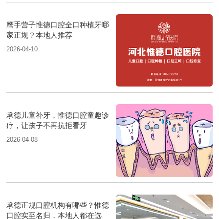
鹰手营子惟德口腔全口种植牙哪
家正规？本地人推荐
2026-04-10
承德儿童补牙，惟德口腔童趣诊
疗，让孩子不再抗拒看牙
2026-04-08
承德正规口腔机构有哪些？惟德
口腔实至名归，本地人都在选